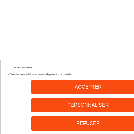
LE SITE UTILISE DES COOKIES
➜
Consultez notre politique en matière de protection des données.
ACCEPTER
PERSONNALISER
REFUSER