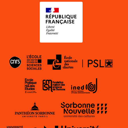
EHESS
ENC
CNRS
EPHE
INED
FMSH
Paris
Sorbon
1
Nouvell