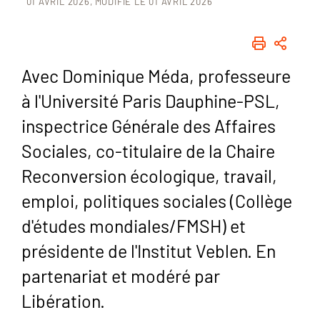
01 AVRIL 2026
MODIFIÉ LE 01 AVRIL 2026
IMPRIME
PART
Avec Dominique Méda, professeure
à l'Université Paris Dauphine-PSL,
inspectrice Générale des Affaires
Sociales, co-titulaire de la Chaire
Reconversion écologique, travail,
emploi, politiques sociales (Collège
d'études mondiales/FMSH) et
présidente de l'Institut Veblen. En
partenariat et modéré par
Libération.