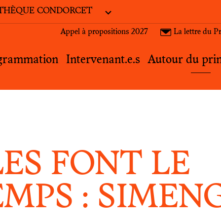
THÈQUE CONDORCET
PRINTEMPS DES HUMAN
Appel à propositions 2027
La lettre du 
grammation
Intervenant.e.s
Autour du pri
LES FONT LE
EMPS : SIMEN