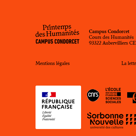
Campus Condorcet
Cours des Humanités
93322 Aubervilliers 
Mentions légales
La let
EHE
CNRS