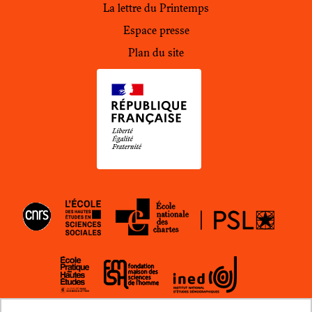
La lettre du Printemps
Espace presse
Plan du site
EHESS
ENC
CNRS
EPHE
INED
FMSH