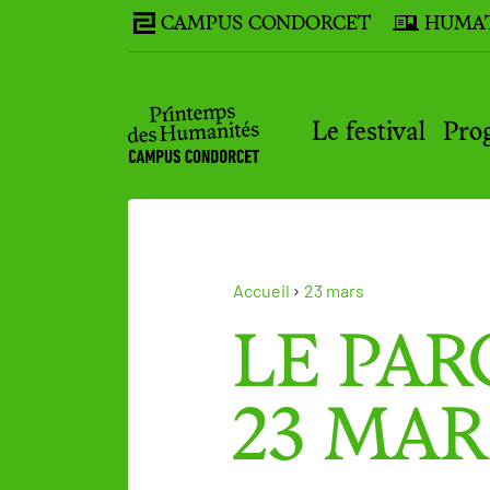
CAMPUS CONDORCET
HUMA
Le festival
Pro
Accueil
23 mars
LE PA
23 MAR