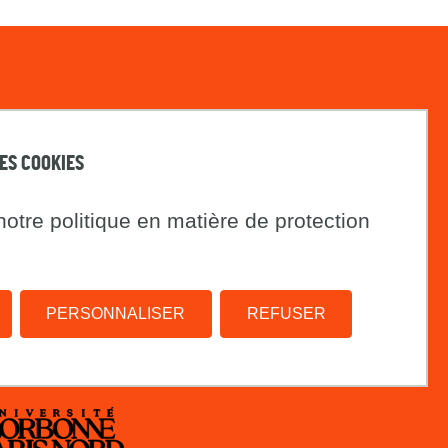
LA LETTRE DU PRINTEMPS
Instagram
DES COOKIES
PdH
otre politique en matière de protection
Plan du site
PERSONNALISER
REFUSER
INED
Paris
1
Sorbonne