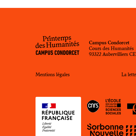
Campus Condorcet
Cours des Humanités
93322 Aubervilliers 
Mentions légales
La let
EHE
CNRS