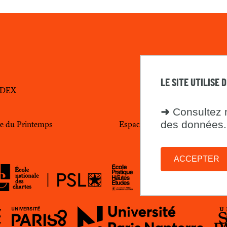
LE SITE UTILISE 
CEDEX
➜
Consultez n
des données.
tre du Printemps
Espace presse
ACCEPTER
SS
ENC
EPHE
FMSH
Sorbonne
Paris
Paris