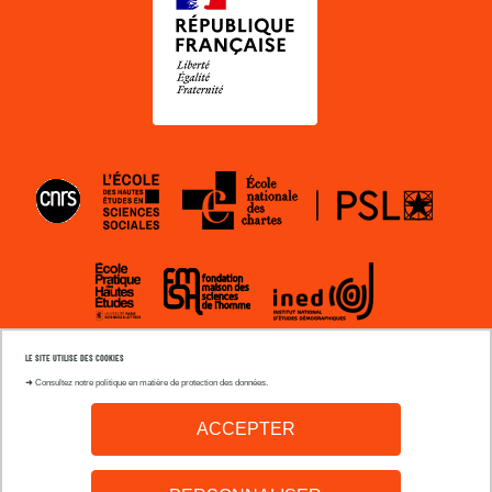
EHESS
ENC
CNRS
EPHE
INED
FMSH
LE SITE UTILISE DES COOKIES
Paris
Sorbon
➜
Consultez notre politique en matière de protection des données.
1
Nouvell
ACCEPTER
Paris
Pari