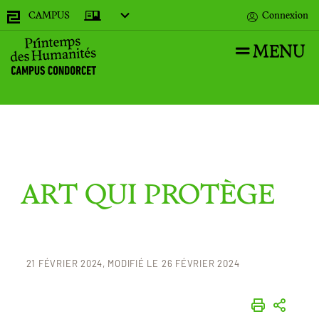
CAMPUS
Connexion
MENU
Recherches
ART QUI PROTÈGE
Accueil
23 mars
21 FÉVRIER 2024
MODIFIÉ LE 26 FÉVRIER 2024
IMPRIME
PART