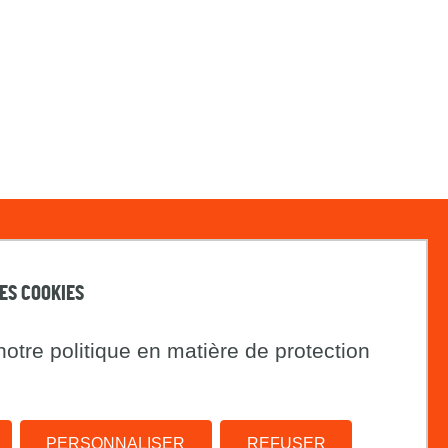
DES COOKIES
LA LETTRE DU PRINTEMPS
Instagram
otre politique en matière de protection
PdH
Plan du site
PERSONNALISER
REFUSER