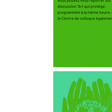
Vous pouvez vous reporter sur 
discussion "Art qui protège',
programmée à la même heure,
le Centre de colloque égaleme