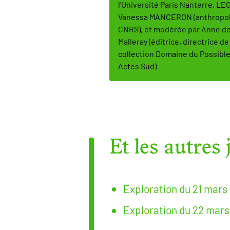
l'Université Paris Nanterre, LEC
Vanessa MANCERON (anthropo
CNRS), et modérée par Anne d
Malleray (éditrice, directrice de
collection Domaine du Possibl
Actes Sud)
Et les autres 
Exploration du 21 mars
Exploration du 22 mars