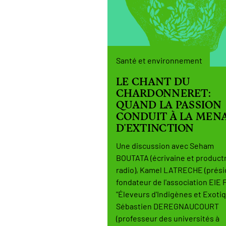
Santé et environnement
LE CHANT DU
CHARDONNERET:
QUAND LA PASSION
CONDUIT À LA MEN
D'EXTINCTION
Une discussion avec Seham
BOUTATA (écrivaine et product
radio), Kamel LATRECHE (prési
fondateur de l'association EIE 
"Éleveurs d'Indigènes et Exotiq
Sébastien DEREGNAUCOURT
(professeur des universités à