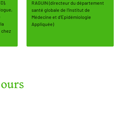
D),
RAGUIN (directeur du département
logue,
santé globale de l’Institut de
e
Médecine et d’Epidémiologie
 la
Appliquée)
e chez
jours