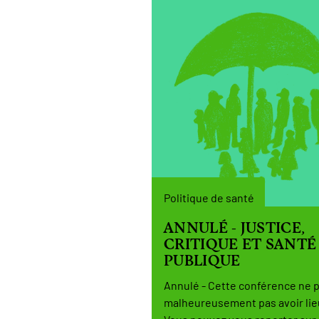
Politique de santé
ANNULÉ - JUSTICE,
CRITIQUE ET SANTÉ
PUBLIQUE
Annulé - Cette conférence ne 
malheureusement pas avoir lie