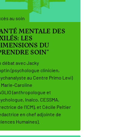
cès au soin
ANTÉ MENTALE DES
XILÉS: LES
IMENSIONS DU
PRENDRE SOIN"
 débat avec Jacky
ptin (psychologue clinicien,
ychanalyste au Centre Primo Levi)
 Marie-Caroline
GLIO (anthropologue et
ychologue, Inalco, CESSMA,
rectrice de l'ICM), et Cécile Peltier
édactrice en chef adjointe de
iences Humaines).