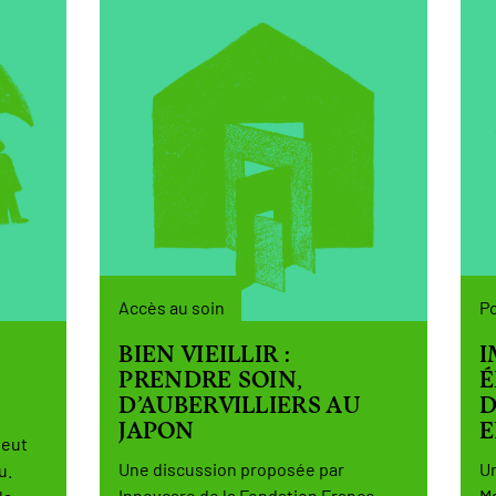
Accès au soin
Po
BIEN VIEILLIR :
I
PRENDRE SOIN,
É
D’AUBERVILLIERS AU
D
JAPON
E
peut
Une discussion proposée par
Un
u.
Innovcare de la Fondation France-
Ma