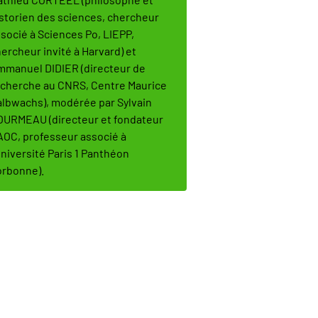
storien des sciences, chercheur
socié à Sciences Po, LIEPP,
ercheur invité à Harvard) et
manuel DIDIER (directeur de
cherche au CNRS, Centre Maurice
lbwachs), modérée par Sylvain
URMEAU (directeur et fondateur
AOC, professeur associé à
Université Paris 1 Panthéon
rbonne).