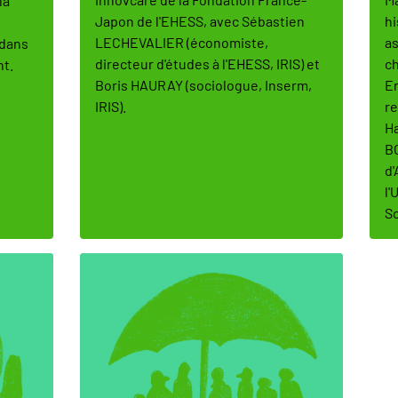
la
Japon de l'EHESS, avec Sébastien
hi
LECHEVALIER (économiste,
as
 dans
directeur d'études à l'EHESS, IRIS) et
ch
nt.
Boris HAURAY (sociologue, Inserm,
Em
IRIS).
re
Ha
BO
d'
l'
So