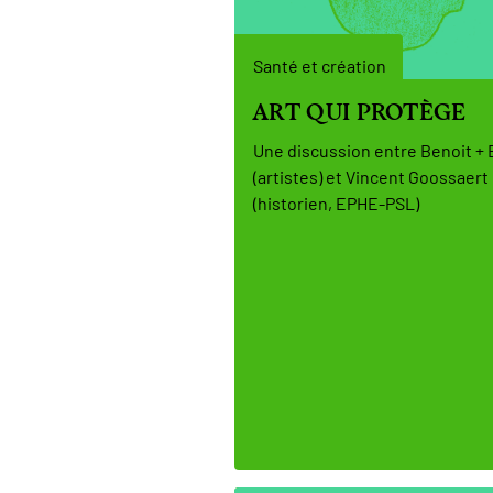
Santé et création
ART QUI PROTÈGE
Une discussion entre Benoit + 
(artistes) et Vincent Goossaert
(historien, EPHE-PSL)