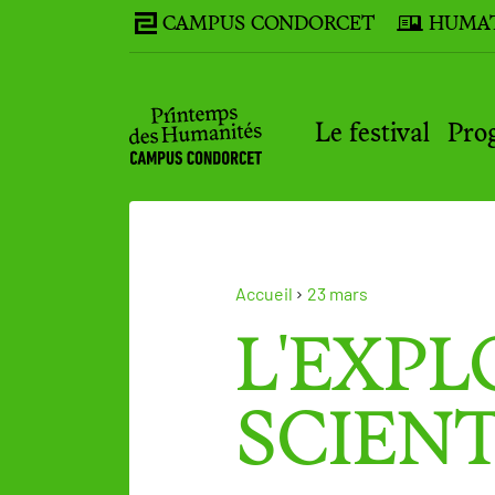
CAMPUS CONDORCET
HUMA
Le festival
Pro
Accueil
23 mars
L'EXP
SCIENT