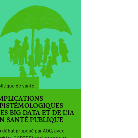
litique de santé
MPLICATIONS
PISTÉMOLOGIQUES
ES BIG DATA ET DE L’IA
N SANTÉ PUBLIQUE
 débat proposé par AOC, avec
thieu CORTEEL (philosophe et