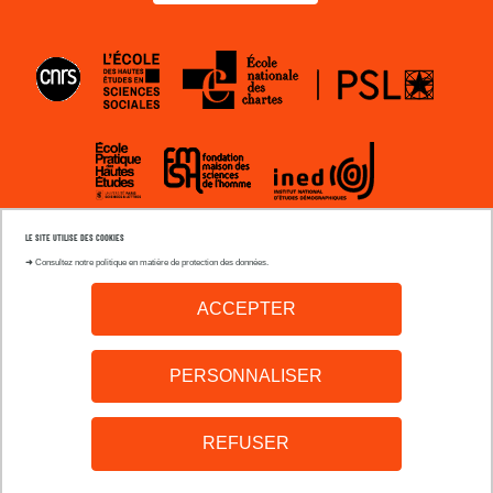
EHESS
ENC
CNRS
EPHE
INED
FMSH
LE SITE UTILISE DES COOKIES
Paris
Sorbon
➜
Consultez notre politique en matière de protection des données.
1
Nouvell
ACCEPTER
Paris
Pari
8
Nant
PERSONNALISER
Sorbonne
REFUSER
Paris